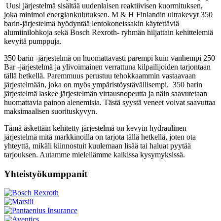
Uusi järjestelmä sisältää uudenlaisen reaktiivisen kuormituksen,
joka minimoi energiankulutuksen. M & H Finlandin ultrakevyt 350
barin-järjestelmä hyödyntää lentokoneissakin käytettäviä
alumiinilohkoja sekä Bosch Rexroth- ryhmän hiljattain kehittelemiä
kevyitä pumppuja.
350 barin -järjestelmä on huomattavasti parempi kuin vanhempi 250
Bar -järjestelmä ja ylivoimainen verrattuna kilpailijoiden tarjontaan
tällä hetkellä. Paremmuus perustuu tehokkaammin vastaavaan
järjestelmään, joka on myös ympäristöystävällisempi. 350 barin
järjestelmä laskee järjestelmän virtausnopeutta ja näin saavutetaan
huomattavia painon alenemisia. Tästä syystä veneet voivat saavuttaa
maksimaalisen suorituskyvyn.
Tämä äskettäin kehitetty järjestelmä on kevyin hydraulinen
järjestelmä mitä markkinoilla on tarjota tällä hetkellä, joten ota
yhteyttä, mikäli kiinnostuit kuulemaan lisää tai haluat pyytää
tarjouksen. Autamme mielellämme kaikissa kysymyksissä.
Yhteistyökumppanit