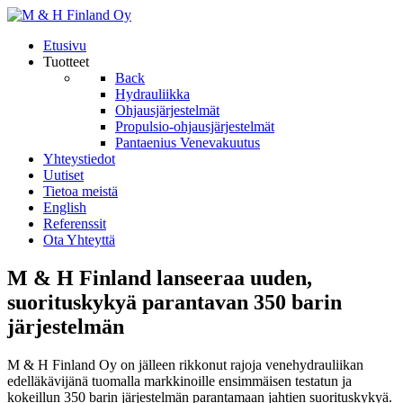
Etusivu
Tuotteet
Back
Hydrauliikka
Ohjausjärjestelmät
Propulsio-ohjausjärjestelmät
Pantaenius Venevakuutus
Yhteystiedot
Uutiset
Tietoa meistä
English
Referenssit
Ota Yhteyttä
M & H Finland lanseeraa uuden,
suorituskykyä parantavan 350 barin
järjestelmän
M & H Finland Oy on jälleen rikkonut rajoja venehydrauliikan
edelläkävijänä tuomalla markkinoille ensimmäisen testatun ja
kokeillun 350 barin järjestelmän parantamaan jahtien suorituskykyä.