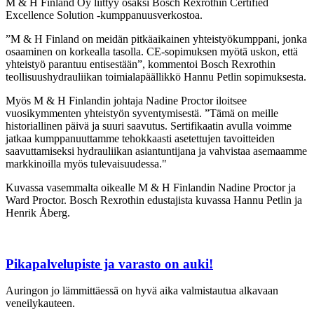
M & H Finland Oy liittyy osaksi Bosch Rexrothin Certified
Excellence Solution -kumppanuusverkostoa.
”M & H Finland on meidän pitkäaikainen yhteistyökumppani, jonka
osaaminen on korkealla tasolla. CE-sopimuksen myötä uskon, että
yhteistyö parantuu entisestään”, kommentoi Bosch Rexrothin
teollisuushydrauliikan toimialapäällikkö Hannu Petlin sopimuksesta.
Myös M & H Finlandin johtaja Nadine Proctor iloitsee
vuosikymmenten yhteistyön syventymisestä. ”Tämä on meille
historiallinen päivä ja suuri saavutus. Sertifikaatin avulla voimme
jatkaa kumppanuuttamme tehokkaasti asetettujen tavoitteiden
saavuttamiseksi hydrauliikan asiantuntijana ja vahvistaa asemaamme
markkinoilla myös tulevaisuudessa."
Kuvassa vasemmalta oikealle M & H Finlandin Nadine Proctor ja
Ward Proctor. Bosch Rexrothin edustajista kuvassa Hannu Petlin ja
Henrik Åberg.
Pikapalvelupiste ja varasto on auki!
Auringon jo lämmittäessä on hyvä aika valmistautua alkavaan
veneilykauteen.