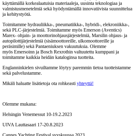
käyttämällä korkealaatuisia materiaaleja, uusinta teknologiaa ja
valmistusmenetelmiä sekä hyödyntämällä innovatiivista suunnittelua
ja kehitystyötä.
Toimitamme hydrauliikka-, pneumatiikka-, hybridi-, elekroniikka-,
sekä PLC-järjestelmiä. Toimitamme myös Emerson (Aventics)
Marex- ohjain- ja moottorinohjausjärjestelmiä, Marsilin ohjaus- ja
autopilottijärjestelmiä (sisämoottoreille, ulkomoottoreille ja
peräsimille) sekä Pantaeniuksen vakuutuksia. Olemme
myös Emersoinn ja Bosch Rexrothin valtuutettu kumppani ja
toimitamme kaikkia heidän kataloginsa tuotteita.
Englanninkielen sivuiltamme löytyy paremmin tietoa tuotteistamme
sekä palvelustamme.
Mikäli haluatte lisätietoja ota rohkeasti
yhteyttä!
Olemme mukana:
Helsingin Venemessut 10-19.2.2023
UIVA Lauttasaari 17-20.8.2023
Cannes Yachting Festival syyskuussa 2023