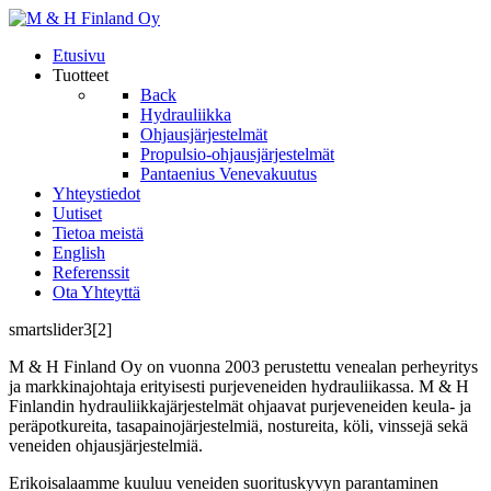
Etusivu
Tuotteet
Back
Hydrauliikka
Ohjausjärjestelmät
Propulsio-ohjausjärjestelmät
Pantaenius Venevakuutus
Yhteystiedot
Uutiset
Tietoa meistä
English
Referenssit
Ota Yhteyttä
smartslider3[2]
M & H Finland Oy on vuonna 2003 perustettu venealan perheyritys
ja markkinajohtaja erityisesti purjeveneiden hydrauliikassa. M & H
Finlandin hydrauliikkajärjestelmät ohjaavat purjeveneiden keula- ja
peräpotkureita, tasapainojärjestelmiä, nostureita, köli, vinssejä sekä
veneiden ohjausjärjestelmiä.
Erikoisalaamme kuuluu veneiden suorituskyvyn parantaminen