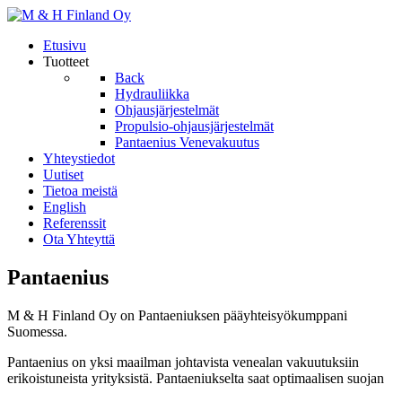
Etusivu
Tuotteet
Back
Hydrauliikka
Ohjausjärjestelmät
Propulsio-ohjausjärjestelmät
Pantaenius Venevakuutus
Yhteystiedot
Uutiset
Tietoa meistä
English
Referenssit
Ota Yhteyttä
Pantaenius
M & H Finland Oy on Pantaeniuksen pääyhteisyökumppani
Suomessa.
Pantaenius on yksi maailman johtavista venealan vakuutuksiin
erikoistuneista yrityksistä. Pantaeniukselta saat optimaalisen suojan