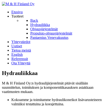
Etusivu
Tuotteet
Back
Hydrauliikka
Ohjausjärjestelmät
Propulsio-ohjausjärjestelmät
Pantaenius Venevakuutus
Yhteystiedot
Uutiset
Tietoa meistä
English
Referenssit
Ota Yhteyttä
Hydrauliikkaa
M & H Finland Oy:n hydraulijärjestelmät pitävät sisällään
suunnittelun, toimituksen ja komponenttikasauksen asiakkaan
vaatimusten mukaan.
Kokoamme ja toimitamme hydraulikoneikot lisävarusteineen
valmiiksi testattuina ja koeajettuina.