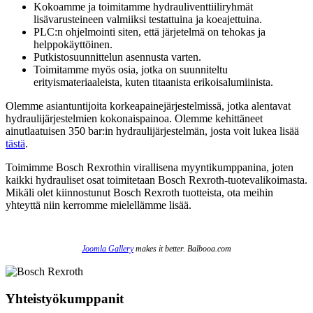
Kokoamme ja toimitamme hydrauliventtiiliryhmät
lisävarusteineen valmiiksi testattuina ja koeajettuina.
PLC:n ohjelmointi siten, että järjetelmä on tehokas ja
helppokäyttöinen.
Putkistosuunnittelun asennusta varten.
Toimitamme myös osia, jotka on suunniteltu
erityismateriaaleista, kuten titaanista erikoisalumiinista.
Olemme asiantuntijoita korkeapainejärjestelmissä, jotka alentavat
hydraulijärjestelmien kokonaispainoa. Olemme kehittäneet
ainutlaatuisen 350 bar:in hydraulijärjestelmän, josta voit lukea lisää
tästä
.
Toimimme Bosch Rexrothin virallisena myyntikumppanina, joten
kaikki hydrauliset osat toimitetaan Bosch Rexroth-tuotevalikoimasta.
Mikäli olet kiinnostunut Bosch Rexroth tuotteista, ota meihin
yhteyttä niin kerromme mielellämme lisää.
Joomla Gallery
makes it better. Balbooa.com
Yhteistyökumppanit